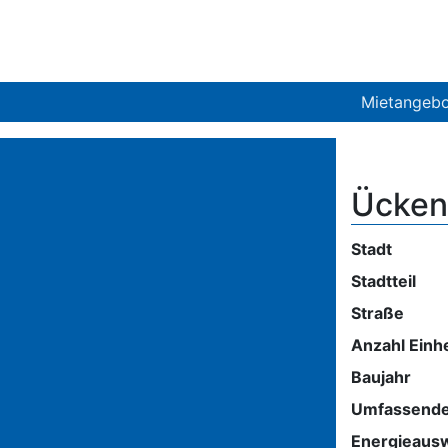
Mietangeb
Ücken
Stadt
Stadtteil
Straße
Anzahl Einh
Baujahr
Umfassende
Energieaus